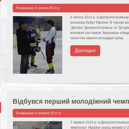
Розміщено
6 липня 2014 р.
5 липня 2014 р. в Дніпропетровську
розіграш Кубку України. В турнірі в
"Дніпро" Дніпропетровськ та "Штур
коловою системою. Вигравши обидві 
захистив звання володаря кубку.
Докладно
Відбувся перший молодіжний чемпі
Розміщено
8 червня 2014 р.
7 червня 2014 р. в Дніпропетровсь
чемпіонат України серед юнаків U-2