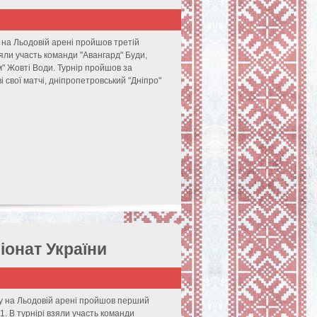
 на Льодовій арені пройшов третій
зяли участь команди "Авангард" Буди,
м" Жовті Води. Турнір пройшов за
свої матчі, дніпропетровський "Дніпро"
онат України
ку на Льодовій арені пройшов перший
1. В турнірі взяли участь команди