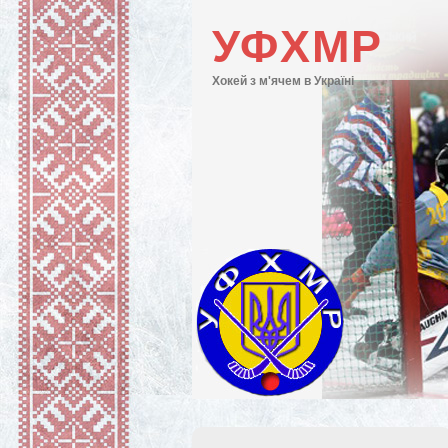
УФХМР
Хокей з м'ячем в Україні