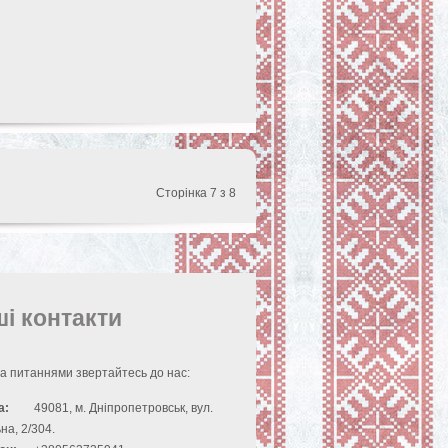
Сторінка 7 з 8
і контакти
ма питаннями звертайтесь до нас:
а:
49081, м. Дніпропетровськ, вул.
на, 2/304.