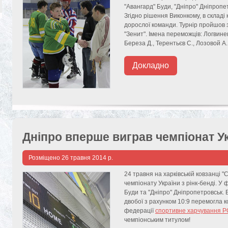
"Авангард" Буди, "Дніпро" Дніпропе
Згідно рішення Виконкому, в складі
дорослої команди. Турнір пройшов 
"Зенит". Імена переможців: Логвине
Береза Д., Терентьєв С., Лозовой А.
Докладно
Дніпро вперше виграв чемпіонат У
Розміщено
26 травня 2014 р.
24 травня на харківській ковзанці "
чемпіонату України з рінк-бенді. У
Буди та "Дніпро" Дніпропетровськ.
двобої з рахунком 10:9 перемогла 
федерації
спортивне харчування
чемпіонським титулом!