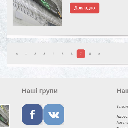
Докладно
«
1
2
3
4
5
6
7
8
»
Наші групи
Наш
За всі
Адрес
Артель