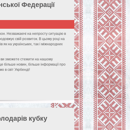
нської Федерації
он. Незважаючі на непросту ситуацію в
продовжує свій розвиток. В цьому році на
ів як на українських, так і міжнародних
ді ви зможете стежити на нашому
ще більше новин, більше інформації про
мо в світ Укрбенді!
олодарів кубку