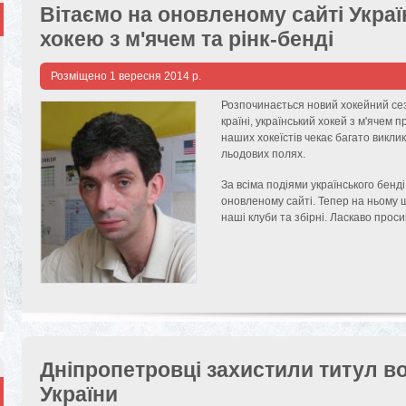
Вітаємо на оновленому сайті Украї
хокею з м'ячем та рінк-бенді
Розміщено
1 вересня 2014 р.
Розпочинається новий хокейний сез
країні, український хокей з м'ячем 
наших хокеїстів чекає багато виклик
льодових полях.
За всіма подіями українського бен
оновленому сайті. Тепер на ньому 
наші клуби та збірні. Ласкаво проси
Дніпропетровці захистили титул в
України