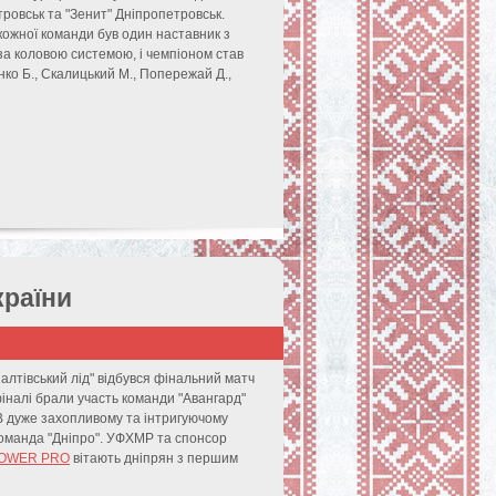
тровськ та "Зенит" Дніпропетровськ.
 кожної команди був один наставник з
за коловою системою, і чемпіоном став
нко Б., Скалицький М., Попережай Д.,
країни
Салтівський лід" відбувся фінальний матч
 фіналі брали участь команди "Авангард"
 В дуже захопливому та інтригуючому
команда "Дніпро". УФХМР та спонсор
 POWER PRO
вітають дніпрян з першим